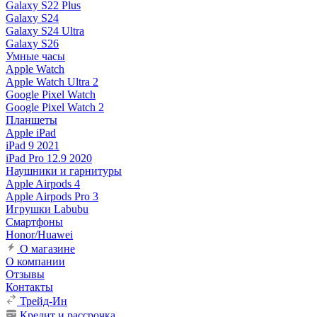
Galaxy S22 Plus
Galaxy S24
Galaxy S24 Ultra
Galaxy S26
Умные часы
Apple Watch
Apple Watch Ultra 2
Google Pixel Watch
Google Pixel Watch 2
Планшеты
Apple iPad
iPad 9 2021
iPad Pro 12.9 2020
Наушники и гарнитуры
Apple Airpods 4
Apple Airpods Pro 3
Игрушки Labubu
Смартфоны
Honor/Huawei
О магазине
О компании
Отзывы
Контакты
Трейд-Ин
Кредит и рассрочка