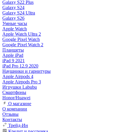
Galaxy S22 Plus
Galaxy S24
Galaxy S24 Ultra
Galaxy S26
Умные часы
Apple Watch
Apple Watch Ultra 2
Google Pixel Watch
Google Pixel Watch 2
Планшеты
Apple iPad
iPad 9 2021
iPad Pro 12.9 2020
Наушники и гарнитуры
Apple Airpods 4
Apple Airpods Pro 3
Игрушки Labubu
Смартфоны
Honor/Huawei
О магазине
О компании
Отзывы
Контакты
Трейд-Ин
Кредит и рассрочка