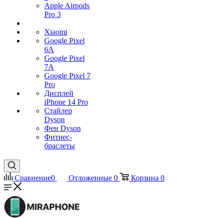
Apple Airpods
Pro 3
Xiaomi
Google Pixel
6A
Google Pixel
7А
Google Pixel 7
Pro
Дисплей
iPhone 14 Pro
Стайлер
Dyson
Фен Dyson
Фитнес-
браслеты
Сравнение
0
Отложенные
0
Корзина
0