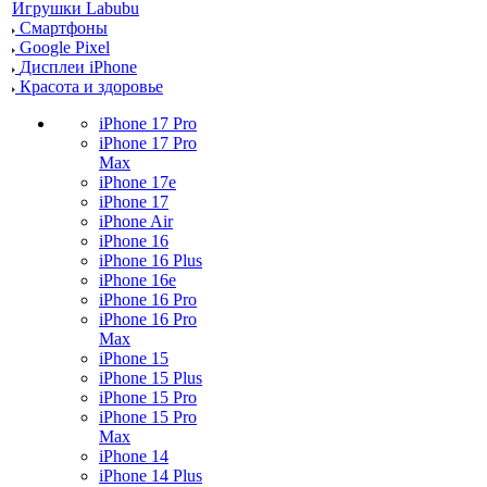
Игрушки Labubu
Смартфоны
Google Pixel
Дисплеи iPhone
Красота и здоровье
iPhone 17 Pro
iPhone 17 Pro
Max
iPhone 17e
iPhone 17
iPhone Air
iPhone 16
iPhone 16 Plus
iPhone 16e
iPhone 16 Pro
iPhone 16 Pro
Max
iPhone 15
iPhone 15 Plus
iPhone 15 Pro
iPhone 15 Pro
Max
iPhone 14
iPhone 14 Plus