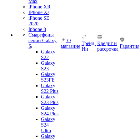
Max
iPhone XR
IPhone Xs
iPhone SE
2020
Iphone 8
Смартфоны
серии Galaxy
О
Трейд-
Кредит и
S
магазине
Гарантия
Ин
рассрочка
Galaxy
S22
Galaxy
S23
Galaxy
S23FE
Galaxy
S22 Plus
Galaxy
S23 Plus
Galaxy
S24 Plus
Galaxy
S24
Ultra
Galaxy