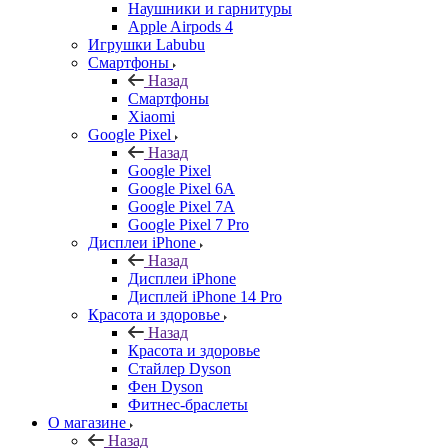
Наушники и гарнитуры
Apple Airpods 4
Игрушки Labubu
Смартфоны
Назад
Смартфоны
Xiaomi
Google Pixel
Назад
Google Pixel
Google Pixel 6A
Google Pixel 7А
Google Pixel 7 Pro
Дисплеи iPhone
Назад
Дисплеи iPhone
Дисплей iPhone 14 Pro
Красота и здоровье
Назад
Красота и здоровье
Стайлер Dyson
Фен Dyson
Фитнес-браслеты
О магазине
Назад