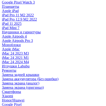
Google Pixel Watch 3
Планшеты
Apple iPad
iPad Pro 11 M2 2022
iPad Pro 12.9 M2 2022
iPad 11 2025
iPad Mini 7
Наушники и гарнитуры
Apple Airpods 4
Apple Airpods Pro 3
Моноблоки
Apple iMac
iMac 24 2023 M3
iMac 24 2021 M1
iMac 24 2024 M4
Игрушки Labubu
Ремонты
Замена задней крышки
Замена аккумулятора (Без ошибки)
Замена экрана (аналог)
Замена экрана (оригинал)
Смартфоны
Xiaomi
Honor/Huawei
Google Pixel