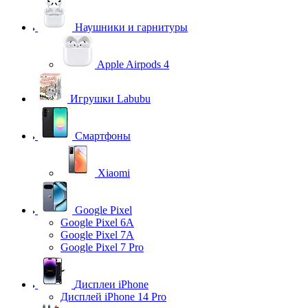
Наушники и гарнитуры
Apple Airpods 4
Игрушки Labubu
Смартфоны
Xiaomi
Google Pixel
Google Pixel 6A
Google Pixel 7А
Google Pixel 7 Pro
Дисплеи iPhone
Дисплей iPhone 14 Pro