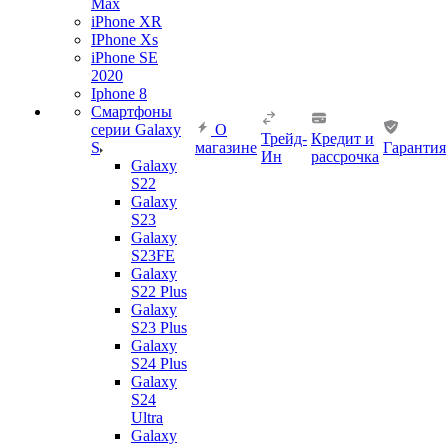
Max
iPhone XR
IPhone Xs
iPhone SE
2020
Iphone 8
Смартфоны
серии Galaxy
О
Трейд-
Кредит и
S
магазине
Гарантия
Ин
рассрочка
Galaxy
S22
Galaxy
S23
Galaxy
S23FE
Galaxy
S22 Plus
Galaxy
S23 Plus
Galaxy
S24 Plus
Galaxy
S24
Ultra
Galaxy