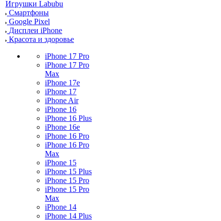
Игрушки Labubu
Смартфоны
Google Pixel
Дисплеи iPhone
Красота и здоровье
iPhone 17 Pro
iPhone 17 Pro
Max
iPhone 17e
iPhone 17
iPhone Air
iPhone 16
iPhone 16 Plus
iPhone 16e
iPhone 16 Pro
iPhone 16 Pro
Max
iPhone 15
iPhone 15 Plus
iPhone 15 Pro
iPhone 15 Pro
Max
iPhone 14
iPhone 14 Plus