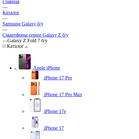
Главная
—
Каталог
—
Samsung Galaxy б/у
—
Смартфоны серии Galaxy Z б/у
—
Galaxy Z Fold 7 б/у
Каталог
Apple iPhone
iPhone 17 Pro
iPhone 17 Pro Max
iPhone 17e
iPhone 17