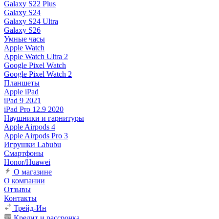
Galaxy S22 Plus
Galaxy S24
Galaxy S24 Ultra
Galaxy S26
Умные часы
Apple Watch
Apple Watch Ultra 2
Google Pixel Watch
Google Pixel Watch 2
Планшеты
Apple iPad
iPad 9 2021
iPad Pro 12.9 2020
Наушники и гарнитуры
Apple Airpods 4
Apple Airpods Pro 3
Игрушки Labubu
Смартфоны
Honor/Huawei
О магазине
О компании
Отзывы
Контакты
Трейд-Ин
Кредит и рассрочка