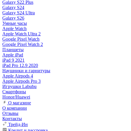
Galaxy S22 Plus
Galaxy S24
Galaxy S24 Ultra
Galaxy S26
Умные часы
Apple Watch
Apple Watch Ultra 2
Google Pixel Watch
Google Pixel Watch 2
Планшеты
Apple iPad
iPad 9 2021
iPad Pro 12.9 2020
Наушники и гарнитуры
Apple Airpods 4
Apple Airpods Pro 3
Игрушки Labubu
Смартфоны
Honor/Huawei
О магазине
О компании
Отзывы
Контакты
Трейд-Ин
Кредит и рассрочка