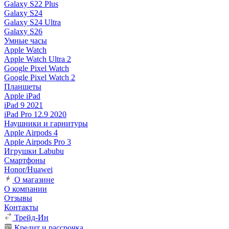
Galaxy S22 Plus
Galaxy S24
Galaxy S24 Ultra
Galaxy S26
Умные часы
Apple Watch
Apple Watch Ultra 2
Google Pixel Watch
Google Pixel Watch 2
Планшеты
Apple iPad
iPad 9 2021
iPad Pro 12.9 2020
Наушники и гарнитуры
Apple Airpods 4
Apple Airpods Pro 3
Игрушки Labubu
Смартфоны
Honor/Huawei
О магазине
О компании
Отзывы
Контакты
Трейд-Ин
Кредит и рассрочка