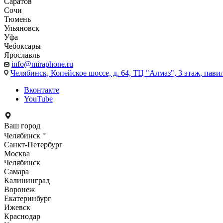
Саратов
Сочи
Тюмень
Ульяновск
Уфа
Чебоксары
Ярославль
info@miraphone.ru
Челябинск,
Копейское шоссе, д. 64, ТЦ "Алмаз", 3 этаж, пави
Вконтакте
YouTube
Ваш город
Челябинск
Санкт-Петербург
Москва
Челябинск
Самара
Калининград
Воронеж
Екатеринбург
Ижевск
Краснодар