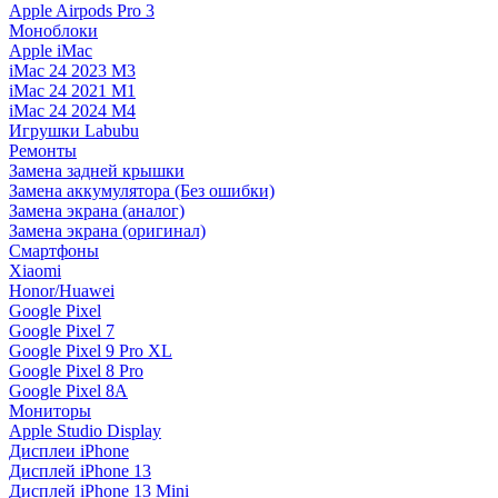
Apple Airpods Pro 3
Моноблоки
Apple iMac
iMac 24 2023 M3
iMac 24 2021 M1
iMac 24 2024 M4
Игрушки Labubu
Ремонты
Замена задней крышки
Замена аккумулятора (Без ошибки)
Замена экрана (аналог)
Замена экрана (оригинал)
Смартфоны
Xiaomi
Honor/Huawei
Google Pixel
Google Pixel 7
Google Pixel 9 Pro XL
Google Pixel 8 Pro
Google Pixel 8A
Мониторы
Apple Studio Display
Дисплеи iPhone
Дисплей iPhone 13
Дисплей iPhone 13 Mini