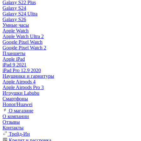
Galaxy S22 Plus
Galaxy S24
Galaxy S24 Ultra
Galaxy S26
Умные часы
Apple Watch
Apple Watch Ultra 2
Google Pixel Watch
Google Pixel Watch 2
Планшеты
Apple iPad
iPad 9 2021
iPad Pro 12.9 2020
Наушники и гарнитуры
Apple Airpods 4
Apple Airpods Pro 3
Игрушки Labubu
Смартфоны
Honor/Huawei
О магазине
О компании
Отзывы
Контакты
Трейд-Ин
Кредит и рассрочка