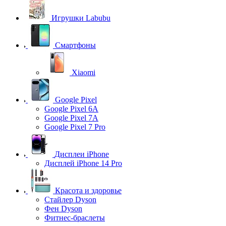
Игрушки Labubu
Смартфоны
Xiaomi
Google Pixel
Google Pixel 6A
Google Pixel 7А
Google Pixel 7 Pro
Дисплеи iPhone
Дисплей iPhone 14 Pro
Красота и здоровье
Стайлер Dyson
Фен Dyson
Фитнес-браслеты