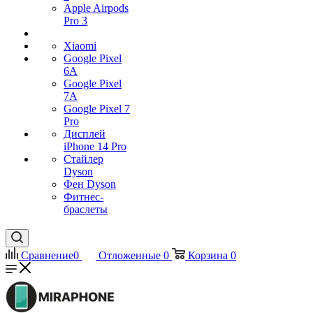
Apple Airpods
Pro 3
Xiaomi
Google Pixel
6A
Google Pixel
7А
Google Pixel 7
Pro
Дисплей
iPhone 14 Pro
Стайлер
Dyson
Фен Dyson
Фитнес-
браслеты
Сравнение
0
Отложенные
0
Корзина
0