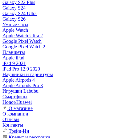
Galaxy S22 Plus
Galaxy S24
Galaxy S24 Ultra
Galaxy S26
Умные часы
Apple Watch
Apple Watch Ultra 2
Google Pixel Watch
Google Pixel Watch 2
Планшеты
Apple iPad
iPad 9 2021
iPad Pro 12.9 2020
Наушники и гарнитуры
Apple Airpods 4
Apple Airpods Pro 3
Игрушки Labubu
Смартфоны
Honor/Huawei
О магазине
О компании
Отзывы
Контакты
Трейд-Ин
Кредит и рассрочка