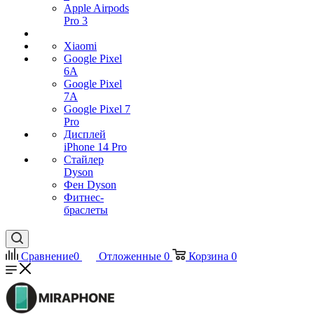
Apple Airpods
Pro 3
Xiaomi
Google Pixel
6A
Google Pixel
7А
Google Pixel 7
Pro
Дисплей
iPhone 14 Pro
Стайлер
Dyson
Фен Dyson
Фитнес-
браслеты
Сравнение
0
Отложенные
0
Корзина
0