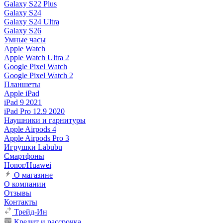
Galaxy S22 Plus
Galaxy S24
Galaxy S24 Ultra
Galaxy S26
Умные часы
Apple Watch
Apple Watch Ultra 2
Google Pixel Watch
Google Pixel Watch 2
Планшеты
Apple iPad
iPad 9 2021
iPad Pro 12.9 2020
Наушники и гарнитуры
Apple Airpods 4
Apple Airpods Pro 3
Игрушки Labubu
Смартфоны
Honor/Huawei
О магазине
О компании
Отзывы
Контакты
Трейд-Ин
Кредит и рассрочка