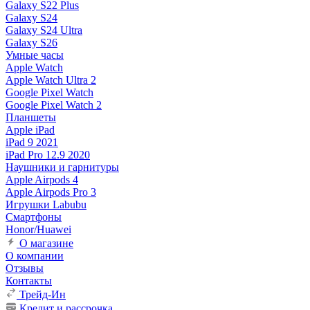
Galaxy S22 Plus
Galaxy S24
Galaxy S24 Ultra
Galaxy S26
Умные часы
Apple Watch
Apple Watch Ultra 2
Google Pixel Watch
Google Pixel Watch 2
Планшеты
Apple iPad
iPad 9 2021
iPad Pro 12.9 2020
Наушники и гарнитуры
Apple Airpods 4
Apple Airpods Pro 3
Игрушки Labubu
Смартфоны
Honor/Huawei
О магазине
О компании
Отзывы
Контакты
Трейд-Ин
Кредит и рассрочка