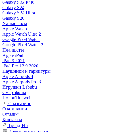
Galaxy S22 Plus
Galaxy S24
Galaxy S24 Ultra
Galaxy S26
Умные часы
Apple Watch
Apple Watch Ultra 2
Google Pixel Watch
Google Pixel Watch 2
Планшеты
Apple iPad
iPad 9 2021
iPad Pro 12.9 2020
Наушники и гарнитуры
Apple Airpods 4
Apple Airpods Pro 3
Игрушки Labubu
Смартфоны
Honor/Huawei
О магазине
О компании
Отзывы
Контакты
Трейд-Ин
Кредит и рассрочка