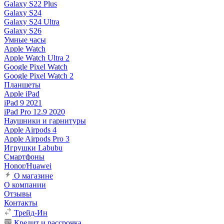
Galaxy S22 Plus
Galaxy S24
Galaxy S24 Ultra
Galaxy S26
Умные часы
Apple Watch
Apple Watch Ultra 2
Google Pixel Watch
Google Pixel Watch 2
Планшеты
Apple iPad
iPad 9 2021
iPad Pro 12.9 2020
Наушники и гарнитуры
Apple Airpods 4
Apple Airpods Pro 3
Игрушки Labubu
Смартфоны
Honor/Huawei
О магазине
О компании
Отзывы
Контакты
Трейд-Ин
Кредит и рассрочка