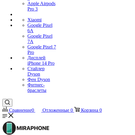
Apple Airpods
Pro 3
Xiaomi
Google Pixel
6A
Google Pixel
7А
Google Pixel 7
Pro
Дисплей
iPhone 14 Pro
Стайлер
Dyson
Фен Dyson
Фитнес-
браслеты
Сравнение
0
Отложенные
0
Корзина
0