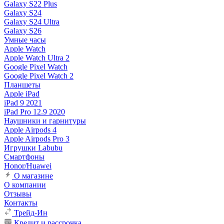
Galaxy S22 Plus
Galaxy S24
Galaxy S24 Ultra
Galaxy S26
Умные часы
Apple Watch
Apple Watch Ultra 2
Google Pixel Watch
Google Pixel Watch 2
Планшеты
Apple iPad
iPad 9 2021
iPad Pro 12.9 2020
Наушники и гарнитуры
Apple Airpods 4
Apple Airpods Pro 3
Игрушки Labubu
Смартфоны
Honor/Huawei
О магазине
О компании
Отзывы
Контакты
Трейд-Ин
Кредит и рассрочка