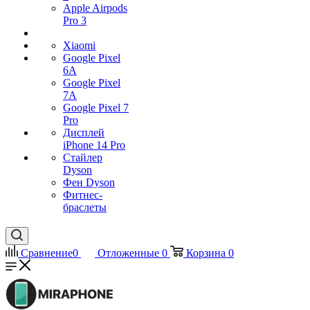
Apple Airpods
Pro 3
Xiaomi
Google Pixel
6A
Google Pixel
7А
Google Pixel 7
Pro
Дисплей
iPhone 14 Pro
Стайлер
Dyson
Фен Dyson
Фитнес-
браслеты
Сравнение
0
Отложенные
0
Корзина
0