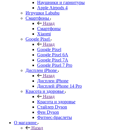
Наушники и гарнитуры
Apple Airpods 4
Игрушки Labubu
Смартфоны
Назад
Смартфоны
Xiaomi
Google Pixel
Назад
Google Pixel
Google Pixel 6A
Google Pixel 7А
Google Pixel 7 Pro
Дисплеи iPhone
Назад
Дисплеи iPhone
Дисплей iPhone 14 Pro
Красота и здоровье
Назад
Красота и здоровье
Стайлер Dyson
Фен Dyson
Фитнес-браслеты
О магазине
Назад