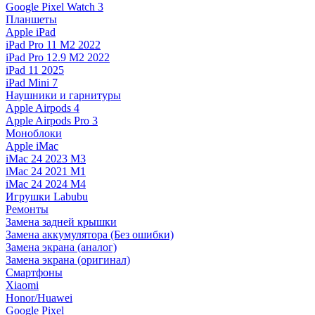
Google Pixel Watch 3
Планшеты
Apple iPad
iPad Pro 11 M2 2022
iPad Pro 12.9 M2 2022
iPad 11 2025
iPad Mini 7
Наушники и гарнитуры
Apple Airpods 4
Apple Airpods Pro 3
Моноблоки
Apple iMac
iMac 24 2023 M3
iMac 24 2021 M1
iMac 24 2024 M4
Игрушки Labubu
Ремонты
Замена задней крышки
Замена аккумулятора (Без ошибки)
Замена экрана (аналог)
Замена экрана (оригинал)
Смартфоны
Xiaomi
Honor/Huawei
Google Pixel