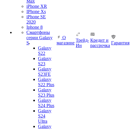
Max
iPhone XR
IPhone Xs
iPhone SE
2020
Iphone 8
Смартфоны
серии Galaxy
О
Трейд-
Кредит и
S
магазине
Гарантия
Ин
рассрочка
Galaxy
S22
Galaxy
S23
Galaxy
S23FE
Galaxy
S22 Plus
Galaxy
S23 Plus
Galaxy
S24 Plus
Galaxy
S24
Ultra
Galaxy