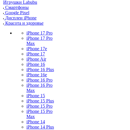
Игрушки Labubu
Смартфоны
Google Pixel
Дисплеи iPhone
Красота и здоровье
iPhone 17 Pro
iPhone 17 Pro
Max
iPhone 17e
iPhone 17
iPhone Air
iPhone 16
iPhone 16 Plus
iPhone 16e
iPhone 16 Pro
iPhone 16 Pro
Max
iPhone 15
iPhone 15 Plus
iPhone 15 Pro
iPhone 15 Pro
Max
iPhone 14
iPhone 14 Plus