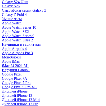
Galaxy S24 Ultra
Galaxy S26
Смартфоны серии Galaxy Z
Galaxy Z Fold 4
Умные часы
Apple Watch
Apple Watch Series 10
Apple Watch SE2
Apple Watch Series 9
Apple Watch Ultra 2
Наушники и гарнитуры
Apple Airpods 4
Apple Airpods Pro 3
Моноблоки
Apple iMac
iMac 24 2021 M1
Игрушки Labubu
Google Pixel
Google Pixel 7А
Google Pixel 7 Pro
Google Pixel 9 Pro XL
Дисплеи iPhone
Дисплей iPhone 13
Дисплей iPhone 13 Mini
Дисплей iPhone 13 Pro