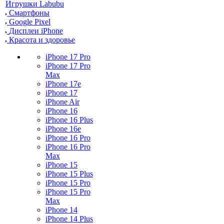
Игрушки Labubu
Смартфоны
Google Pixel
Дисплеи iPhone
Красота и здоровье
iPhone 17 Pro
iPhone 17 Pro
Max
iPhone 17e
iPhone 17
iPhone Air
iPhone 16
iPhone 16 Plus
iPhone 16e
iPhone 16 Pro
iPhone 16 Pro
Max
iPhone 15
iPhone 15 Plus
iPhone 15 Pro
iPhone 15 Pro
Max
iPhone 14
iPhone 14 Plus