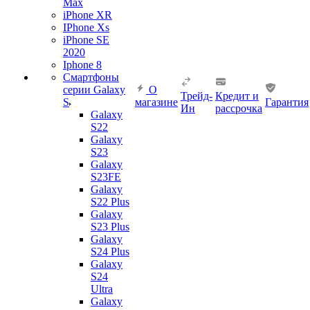
Max
iPhone XR
IPhone Xs
iPhone SE
2020
Iphone 8
Смартфоны
серии Galaxy
О
Трейд-
Кредит и
S
магазине
Гарантия
Ин
рассрочка
Galaxy
S22
Galaxy
S23
Galaxy
S23FE
Galaxy
S22 Plus
Galaxy
S23 Plus
Galaxy
S24 Plus
Galaxy
S24
Ultra
Galaxy