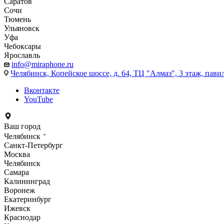
Саратов
Сочи
Тюмень
Ульяновск
Уфа
Чебоксары
Ярославль
info@miraphone.ru
Челябинск,
Копейское шоссе, д. 64, ТЦ "Алмаз", 3 этаж, пави
Вконтакте
YouTube
Ваш город
Челябинск
Санкт-Петербург
Москва
Челябинск
Самара
Калининград
Воронеж
Екатеринбург
Ижевск
Краснодар