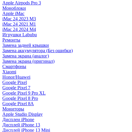
Apple Airpods Pro 3
Моноблоки
Apple iMac
iMac 24 2023 M3
iMac 24 2021 M1
iMac 24 2024 M4
Игрушки Labubu
Ремонты
Замена задней крышки
Замена аккумулятора (Без ошибки)
Замена экрана (аналог)
Замена экрана (оригинал)
Смартфоны
Xiaomi
Honor/Huawei
Google Pixel
Google Pixel 7
Google Pixel 9 Pro XL
Google Pixel 8 Pro
Google Pixel 8A
Мониторы
Apple Studio Display
Дисплеи iPhone
Дисплей iPhone 13
Дисплей iPhone 13 Mini