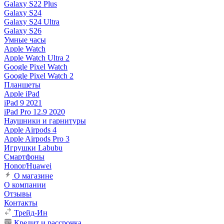
Galaxy S22 Plus
Galaxy S24
Galaxy S24 Ultra
Galaxy S26
Умные часы
Apple Watch
Apple Watch Ultra 2
Google Pixel Watch
Google Pixel Watch 2
Планшеты
Apple iPad
iPad 9 2021
iPad Pro 12.9 2020
Наушники и гарнитуры
Apple Airpods 4
Apple Airpods Pro 3
Игрушки Labubu
Смартфоны
Honor/Huawei
О магазине
О компании
Отзывы
Контакты
Трейд-Ин
Кредит и рассрочка