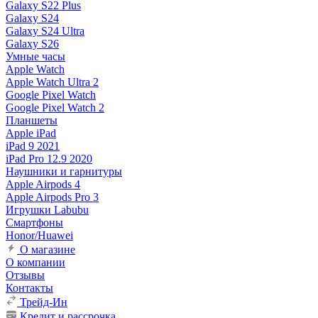
Galaxy S22 Plus
Galaxy S24
Galaxy S24 Ultra
Galaxy S26
Умные часы
Apple Watch
Apple Watch Ultra 2
Google Pixel Watch
Google Pixel Watch 2
Планшеты
Apple iPad
iPad 9 2021
iPad Pro 12.9 2020
Наушники и гарнитуры
Apple Airpods 4
Apple Airpods Pro 3
Игрушки Labubu
Смартфоны
Honor/Huawei
О магазине
О компании
Отзывы
Контакты
Трейд-Ин
Кредит и рассрочка