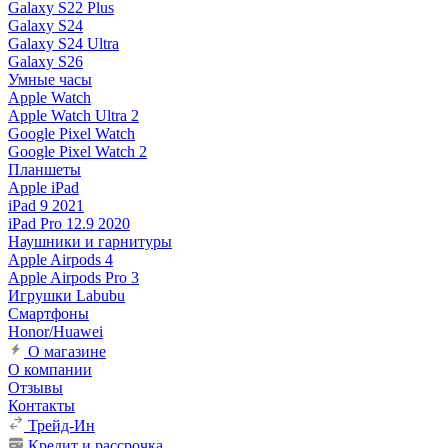
Galaxy S22 Plus
Galaxy S24
Galaxy S24 Ultra
Galaxy S26
Умные часы
Apple Watch
Apple Watch Ultra 2
Google Pixel Watch
Google Pixel Watch 2
Планшеты
Apple iPad
iPad 9 2021
iPad Pro 12.9 2020
Наушники и гарнитуры
Apple Airpods 4
Apple Airpods Pro 3
Игрушки Labubu
Смартфоны
Honor/Huawei
О магазине
О компании
Отзывы
Контакты
Трейд-Ин
Кредит и рассрочка