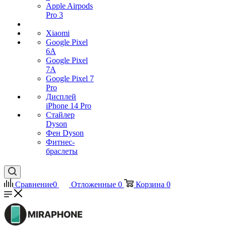
Apple Airpods
Pro 3
Xiaomi
Google Pixel
6A
Google Pixel
7А
Google Pixel 7
Pro
Дисплей
iPhone 14 Pro
Стайлер
Dyson
Фен Dyson
Фитнес-
браслеты
Сравнение
0
Отложенные
0
Корзина
0