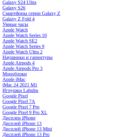
Galaxy S24 Ultra
Galaxy S26
Смартфоны серии Galaxy Z
Galaxy Z Fold 4
Умные часы
Apple Watch
Apple Watch Series 10
Apple Watch SE2
Apple Watch Series 9
Apple Watch Ultra 2
Наушники и гарнитуры
Apple Airpods 4
Apple Airpods Pro 3
Моноблоки
Apple iMac
iMac 24 2021 M1
Игрушки Labubu
Google Pixel
Google Pixel 7А
Google Pixel 7 Pro
Google Pixel 9 Pro XL
Дисплеи iPhone
Дисплей iPhone 13
Дисплей iPhone 13 Mini
Дисплей iPhone 13 Pro