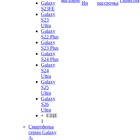
магазине
Гарантия
Galaxy
Ин
рассрочка
S23FE
Galaxy
S23
Ultra
Galaxy
S22 Plus
Galaxy
S23 Plus
Galaxy
S24 Plus
Galaxy
S24
Ultra
Galaxy
S25
Ultra
Galaxy
S26
Ultra
+ ЕЩЕ
1
Смартфоны
серии Galaxy
A