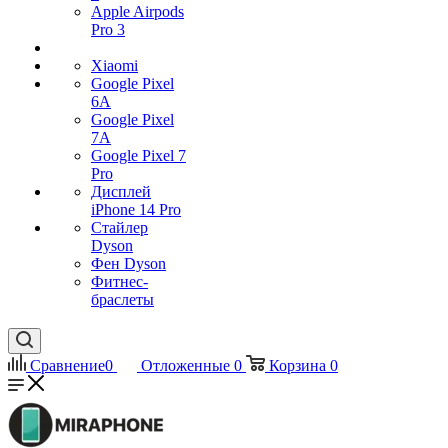
Apple Airpods
Pro 3
Xiaomi
Google Pixel
6A
Google Pixel
7А
Google Pixel 7
Pro
Дисплей
iPhone 14 Pro
Стайлер
Dyson
Фен Dyson
Фитнес-
браслеты
Сравнение
0
Отложенные
0
Корзина
0