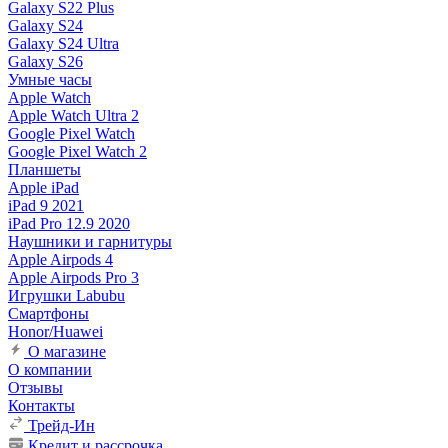
Galaxy S22 Plus
Galaxy S24
Galaxy S24 Ultra
Galaxy S26
Умные часы
Apple Watch
Apple Watch Ultra 2
Google Pixel Watch
Google Pixel Watch 2
Планшеты
Apple iPad
iPad 9 2021
iPad Pro 12.9 2020
Наушники и гарнитуры
Apple Airpods 4
Apple Airpods Pro 3
Игрушки Labubu
Смартфоны
Honor/Huawei
О магазине
О компании
Отзывы
Контакты
Трейд-Ин
Кредит и рассрочка