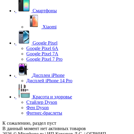
Смартфоны
Xiaomi
Google Pixel
Google Pixel 6A
Google Pixel 7А
Google Pixel 7 Pro
Дисплеи iPhone
Дисплей iPhone 14 Pro
Красота и здоровье
Стайлер Dyson
Фен Dyson
Фитнес-браслеты
К сожалению, раздел пуст
В данный момент нет активных товаров
2026 © Miraphone.ru | ИП Комаров Д.С. | ОГРНИП