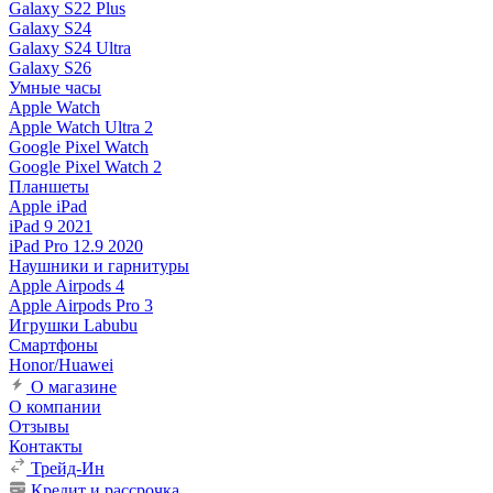
Galaxy S22 Plus
Galaxy S24
Galaxy S24 Ultra
Galaxy S26
Умные часы
Apple Watch
Apple Watch Ultra 2
Google Pixel Watch
Google Pixel Watch 2
Планшеты
Apple iPad
iPad 9 2021
iPad Pro 12.9 2020
Наушники и гарнитуры
Apple Airpods 4
Apple Airpods Pro 3
Игрушки Labubu
Смартфоны
Honor/Huawei
О магазине
О компании
Отзывы
Контакты
Трейд-Ин
Кредит и рассрочка