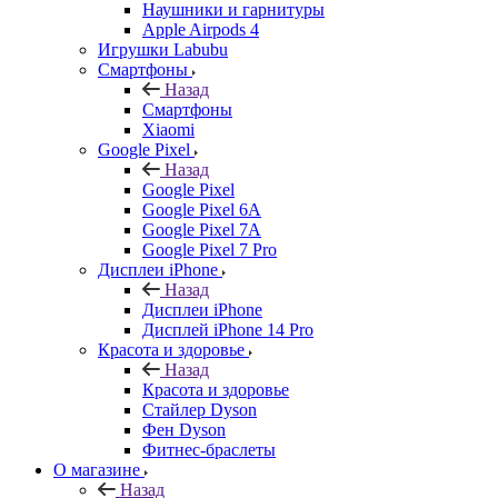
Наушники и гарнитуры
Apple Airpods 4
Игрушки Labubu
Смартфоны
Назад
Смартфоны
Xiaomi
Google Pixel
Назад
Google Pixel
Google Pixel 6A
Google Pixel 7А
Google Pixel 7 Pro
Дисплеи iPhone
Назад
Дисплеи iPhone
Дисплей iPhone 14 Pro
Красота и здоровье
Назад
Красота и здоровье
Стайлер Dyson
Фен Dyson
Фитнес-браслеты
О магазине
Назад