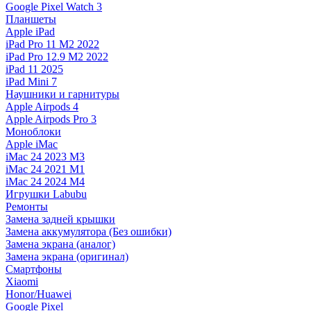
Google Pixel Watch 3
Планшеты
Apple iPad
iPad Pro 11 M2 2022
iPad Pro 12.9 M2 2022
iPad 11 2025
iPad Mini 7
Наушники и гарнитуры
Apple Airpods 4
Apple Airpods Pro 3
Моноблоки
Apple iMac
iMac 24 2023 M3
iMac 24 2021 M1
iMac 24 2024 M4
Игрушки Labubu
Ремонты
Замена задней крышки
Замена аккумулятора (Без ошибки)
Замена экрана (аналог)
Замена экрана (оригинал)
Смартфоны
Xiaomi
Honor/Huawei
Google Pixel