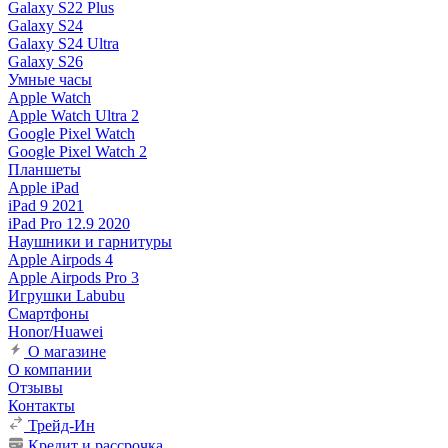
Galaxy S22 Plus
Galaxy S24
Galaxy S24 Ultra
Galaxy S26
Умные часы
Apple Watch
Apple Watch Ultra 2
Google Pixel Watch
Google Pixel Watch 2
Планшеты
Apple iPad
iPad 9 2021
iPad Pro 12.9 2020
Наушники и гарнитуры
Apple Airpods 4
Apple Airpods Pro 3
Игрушки Labubu
Смартфоны
Honor/Huawei
О магазине
О компании
Отзывы
Контакты
Трейд-Ин
Кредит и рассрочка