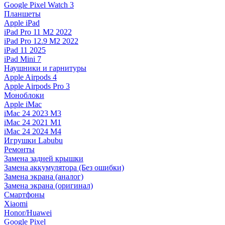
Google Pixel Watch 3
Планшеты
Apple iPad
iPad Pro 11 M2 2022
iPad Pro 12.9 M2 2022
iPad 11 2025
iPad Mini 7
Наушники и гарнитуры
Apple Airpods 4
Apple Airpods Pro 3
Моноблоки
Apple iMac
iMac 24 2023 M3
iMac 24 2021 M1
iMac 24 2024 M4
Игрушки Labubu
Ремонты
Замена задней крышки
Замена аккумулятора (Без ошибки)
Замена экрана (аналог)
Замена экрана (оригинал)
Смартфоны
Xiaomi
Honor/Huawei
Google Pixel