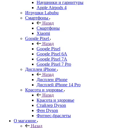
Наушники и гарнитуры
Apple Airpods 4
Игрушки Labubu
Смартфоны
Назад
Смартфоны
Xiaomi
Google Pixel
Назад
Google Pixel
Google Pixel 6A
Google Pixel 7А
Google Pixel 7 Pro
Дисплеи iPhone
Назад
Дисплеи iPhone
Дисплей iPhone 14 Pro
Красота и здоровье
Назад
Красота и здоровье
Стайлер Dyson
Фен Dyson
Фитнес-браслеты
О магазине
Назад