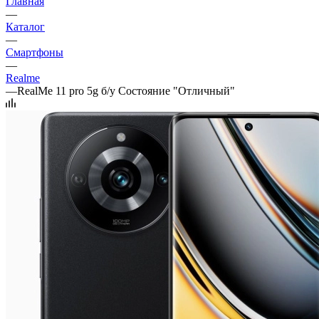
Главная
—
Каталог
—
Смартфоны
—
Realme
—
RealMe 11 pro 5g б/у Состояние "Отличный"