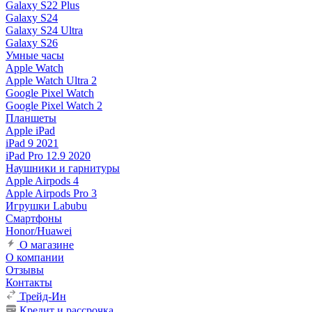
Galaxy S22 Plus
Galaxy S24
Galaxy S24 Ultra
Galaxy S26
Умные часы
Apple Watch
Apple Watch Ultra 2
Google Pixel Watch
Google Pixel Watch 2
Планшеты
Apple iPad
iPad 9 2021
iPad Pro 12.9 2020
Наушники и гарнитуры
Apple Airpods 4
Apple Airpods Pro 3
Игрушки Labubu
Смартфоны
Honor/Huawei
О магазине
О компании
Отзывы
Контакты
Трейд-Ин
Кредит и рассрочка