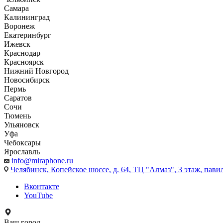
Самара
Калининград
Воронеж
Екатеринбург
Ижевск
Краснодар
Красноярск
Нижний Новгород
Новосибирск
Пермь
Саратов
Сочи
Тюмень
Ульяновск
Уфа
Чебоксары
Ярославль
info@miraphone.ru
Челябинск,
Копейское шоссе, д. 64, ТЦ "Алмаз", 3 этаж, пави
Вконтакте
YouTube
Ваш город