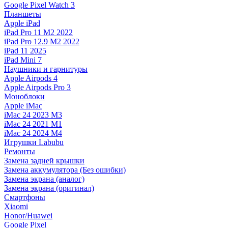
Google Pixel Watch 3
Планшеты
Apple iPad
iPad Pro 11 M2 2022
iPad Pro 12.9 M2 2022
iPad 11 2025
iPad Mini 7
Наушники и гарнитуры
Apple Airpods 4
Apple Airpods Pro 3
Моноблоки
Apple iMac
iMac 24 2023 M3
iMac 24 2021 M1
iMac 24 2024 M4
Игрушки Labubu
Ремонты
Замена задней крышки
Замена аккумулятора (Без ошибки)
Замена экрана (аналог)
Замена экрана (оригинал)
Смартфоны
Xiaomi
Honor/Huawei
Google Pixel