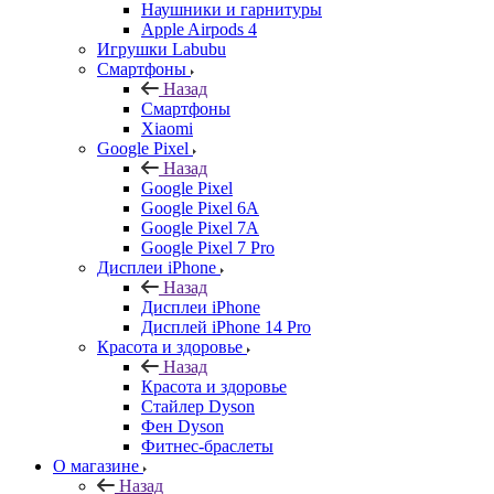
Наушники и гарнитуры
Apple Airpods 4
Игрушки Labubu
Смартфоны
Назад
Смартфоны
Xiaomi
Google Pixel
Назад
Google Pixel
Google Pixel 6A
Google Pixel 7А
Google Pixel 7 Pro
Дисплеи iPhone
Назад
Дисплеи iPhone
Дисплей iPhone 14 Pro
Красота и здоровье
Назад
Красота и здоровье
Стайлер Dyson
Фен Dyson
Фитнес-браслеты
О магазине
Назад