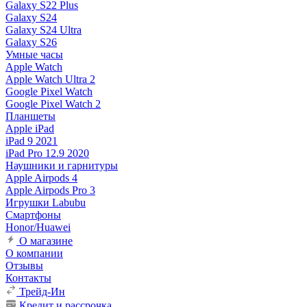
Galaxy S22 Plus
Galaxy S24
Galaxy S24 Ultra
Galaxy S26
Умные часы
Apple Watch
Apple Watch Ultra 2
Google Pixel Watch
Google Pixel Watch 2
Планшеты
Apple iPad
iPad 9 2021
iPad Pro 12.9 2020
Наушники и гарнитуры
Apple Airpods 4
Apple Airpods Pro 3
Игрушки Labubu
Смартфоны
Honor/Huawei
О магазине
О компании
Отзывы
Контакты
Трейд-Ин
Кредит и рассрочка