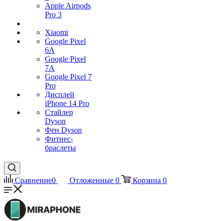
Apple Airpods
Pro 3
Xiaomi
Google Pixel
6A
Google Pixel
7А
Google Pixel 7
Pro
Дисплей
iPhone 14 Pro
Стайлер
Dyson
Фен Dyson
Фитнес-
браслеты
Сравнение
0
Отложенные
0
Корзина
0