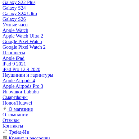
Galaxy S22 Plus
Galaxy S24
Galaxy S24 Ultra
Galaxy S26
Умные часы
Apple Watch
Apple Watch Ultra 2
Google Pixel Watch
Google Pixel Watch 2
Планшеты
Apple iPad
iPad 9 2021
iPad Pro 12.9 2020
Наушники и гарнитуры
Apple Airpods 4
Apple Airpods Pro 3
Игрушки Labubu
Смартфоны
Honor/Huawei
О магазине
О компании
Отзывы
Контакты
Трейд-Ин
Кредит и рассрочка