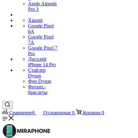
Apple Airpods
Pro 3
Xiaomi
Google Pixel
6A
Google Pixel
7А
Google Pixel 7
Pro
Дисплей
iPhone 14 Pro
Стайлер
Dyson
Фен Dyson
Фитнес-
браслеты
Сравнение
0
Отложенные
0
Корзина
0