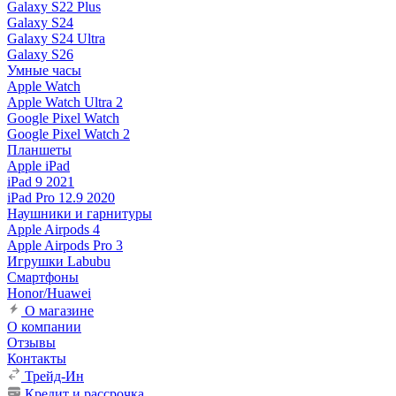
Galaxy S22 Plus
Galaxy S24
Galaxy S24 Ultra
Galaxy S26
Умные часы
Apple Watch
Apple Watch Ultra 2
Google Pixel Watch
Google Pixel Watch 2
Планшеты
Apple iPad
iPad 9 2021
iPad Pro 12.9 2020
Наушники и гарнитуры
Apple Airpods 4
Apple Airpods Pro 3
Игрушки Labubu
Смартфоны
Honor/Huawei
О магазине
О компании
Отзывы
Контакты
Трейд-Ин
Кредит и рассрочка