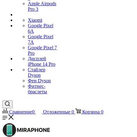
Apple Airpods
Pro 3
Xiaomi
Google Pixel
6A
Google Pixel
7А
Google Pixel 7
Pro
Дисплей
iPhone 14 Pro
Стайлер
Dyson
Фен Dyson
Фитнес-
браслеты
Сравнение
0
Отложенные
0
Корзина
0