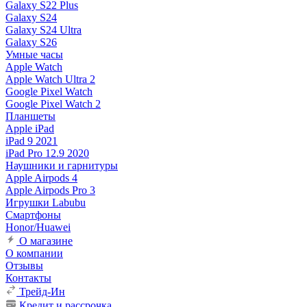
Galaxy S22 Plus
Galaxy S24
Galaxy S24 Ultra
Galaxy S26
Умные часы
Apple Watch
Apple Watch Ultra 2
Google Pixel Watch
Google Pixel Watch 2
Планшеты
Apple iPad
iPad 9 2021
iPad Pro 12.9 2020
Наушники и гарнитуры
Apple Airpods 4
Apple Airpods Pro 3
Игрушки Labubu
Смартфоны
Honor/Huawei
О магазине
О компании
Отзывы
Контакты
Трейд-Ин
Кредит и рассрочка