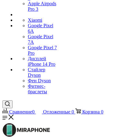
Apple Airpods
Pro 3
Xiaomi
Google Pixel
6A
Google Pixel
7А
Google Pixel 7
Pro
Дисплей
iPhone 14 Pro
Стайлер
Dyson
Фен Dyson
Фитнес-
браслеты
Сравнение
0
Отложенные
0
Корзина
0