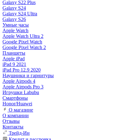
Galaxy S22 Plus
Galaxy S24
Galaxy S24 Ultra
Galaxy S26
Умные часы
Apple Watch
Apple Watch Ultra 2
Google Pixel Watch
Google Pixel Watch 2
Планшеты
Apple iPad
iPad 9 2021
iPad Pro 12.9 2020
Наушники и гарнитуры
Apple Airpods 4
Apple Airpods Pro 3
Игрушки Labubu
Смартфоны
Honor/Huawei
О магазине
О компании
Отзывы
Контакты
Трейд-Ин
Кредит и рассрочка