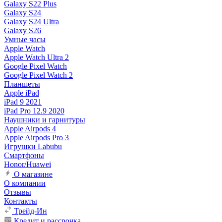
Galaxy S22 Plus
Galaxy S24
Galaxy S24 Ultra
Galaxy S26
Умные часы
Apple Watch
Apple Watch Ultra 2
Google Pixel Watch
Google Pixel Watch 2
Планшеты
Apple iPad
iPad 9 2021
iPad Pro 12.9 2020
Наушники и гарнитуры
Apple Airpods 4
Apple Airpods Pro 3
Игрушки Labubu
Смартфоны
Honor/Huawei
О магазине
О компании
Отзывы
Контакты
Трейд-Ин
Кредит и рассрочка