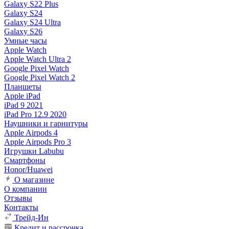
Galaxy S22 Plus
Galaxy S24
Galaxy S24 Ultra
Galaxy S26
Умные часы
Apple Watch
Apple Watch Ultra 2
Google Pixel Watch
Google Pixel Watch 2
Планшеты
Apple iPad
iPad 9 2021
iPad Pro 12.9 2020
Наушники и гарнитуры
Apple Airpods 4
Apple Airpods Pro 3
Игрушки Labubu
Смартфоны
Honor/Huawei
О магазине
О компании
Отзывы
Контакты
Трейд-Ин
Кредит и рассрочка