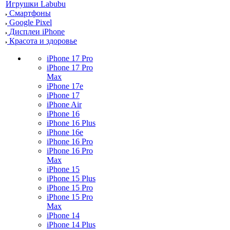
Игрушки Labubu
Смартфоны
Google Pixel
Дисплеи iPhone
Красота и здоровье
iPhone 17 Pro
iPhone 17 Pro
Max
iPhone 17e
iPhone 17
iPhone Air
iPhone 16
iPhone 16 Plus
iPhone 16e
iPhone 16 Pro
iPhone 16 Pro
Max
iPhone 15
iPhone 15 Plus
iPhone 15 Pro
iPhone 15 Pro
Max
iPhone 14
iPhone 14 Plus