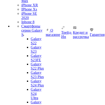
Max
iPhone XR
IPhone Xs
iPhone SE
2020
Iphone 8
Смартфоны
серии Galaxy
О
Трейд-
Кредит и
S
магазине
Гарантия
Ин
рассрочка
Galaxy
S22
Galaxy
S23
Galaxy
S23FE
Galaxy
S22 Plus
Galaxy
S23 Plus
Galaxy
S24 Plus
Galaxy
S24
Ultra
Galaxy