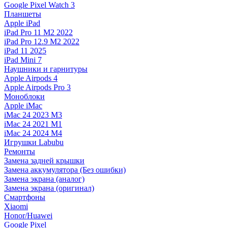
Google Pixel Watch 3
Планшеты
Apple iPad
iPad Pro 11 M2 2022
iPad Pro 12.9 M2 2022
iPad 11 2025
iPad Mini 7
Наушники и гарнитуры
Apple Airpods 4
Apple Airpods Pro 3
Моноблоки
Apple iMac
iMac 24 2023 M3
iMac 24 2021 M1
iMac 24 2024 M4
Игрушки Labubu
Ремонты
Замена задней крышки
Замена аккумулятора (Без ошибки)
Замена экрана (аналог)
Замена экрана (оригинал)
Смартфоны
Xiaomi
Honor/Huawei
Google Pixel