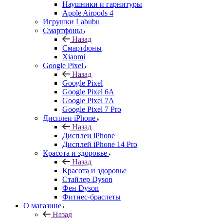
Наушники и гарнитуры
Apple Airpods 4
Игрушки Labubu
Смартфоны
Назад
Смартфоны
Xiaomi
Google Pixel
Назад
Google Pixel
Google Pixel 6A
Google Pixel 7А
Google Pixel 7 Pro
Дисплеи iPhone
Назад
Дисплеи iPhone
Дисплей iPhone 14 Pro
Красота и здоровье
Назад
Красота и здоровье
Стайлер Dyson
Фен Dyson
Фитнес-браслеты
О магазине
Назад