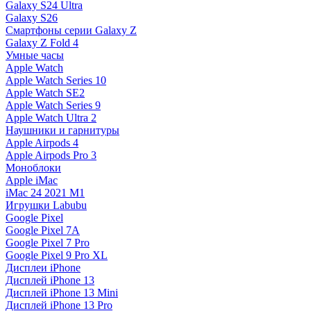
Galaxy S24 Ultra
Galaxy S26
Смартфоны серии Galaxy Z
Galaxy Z Fold 4
Умные часы
Apple Watch
Apple Watch Series 10
Apple Watch SE2
Apple Watch Series 9
Apple Watch Ultra 2
Наушники и гарнитуры
Apple Airpods 4
Apple Airpods Pro 3
Моноблоки
Apple iMac
iMac 24 2021 M1
Игрушки Labubu
Google Pixel
Google Pixel 7А
Google Pixel 7 Pro
Google Pixel 9 Pro XL
Дисплеи iPhone
Дисплей iPhone 13
Дисплей iPhone 13 Mini
Дисплей iPhone 13 Pro