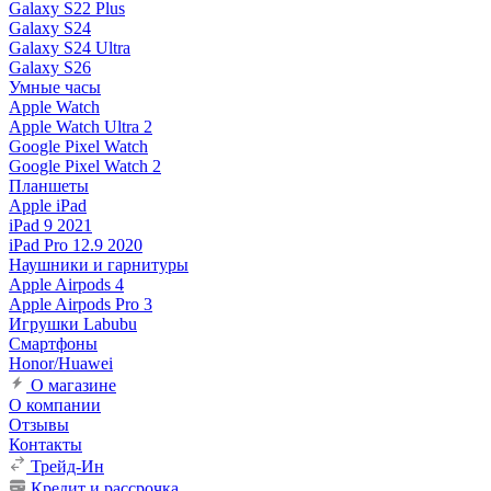
Galaxy S22 Plus
Galaxy S24
Galaxy S24 Ultra
Galaxy S26
Умные часы
Apple Watch
Apple Watch Ultra 2
Google Pixel Watch
Google Pixel Watch 2
Планшеты
Apple iPad
iPad 9 2021
iPad Pro 12.9 2020
Наушники и гарнитуры
Apple Airpods 4
Apple Airpods Pro 3
Игрушки Labubu
Смартфоны
Honor/Huawei
О магазине
О компании
Отзывы
Контакты
Трейд-Ин
Кредит и рассрочка