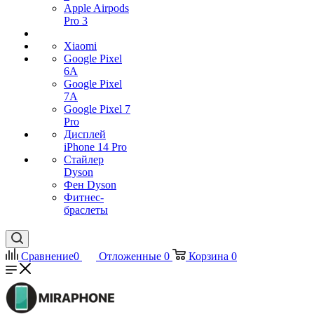
Apple Airpods
Pro 3
Xiaomi
Google Pixel
6A
Google Pixel
7А
Google Pixel 7
Pro
Дисплей
iPhone 14 Pro
Стайлер
Dyson
Фен Dyson
Фитнес-
браслеты
Сравнение
0
Отложенные
0
Корзина
0