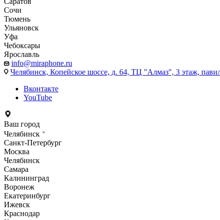
Саратов
Сочи
Тюмень
Ульяновск
Уфа
Чебоксары
Ярославль
info@miraphone.ru
Челябинск,
Копейское шоссе, д. 64, ТЦ "Алмаз", 3 этаж, пави
Вконтакте
YouTube
Ваш город
Челябинск
Санкт-Петербург
Москва
Челябинск
Самара
Калининград
Воронеж
Екатеринбург
Ижевск
Краснодар