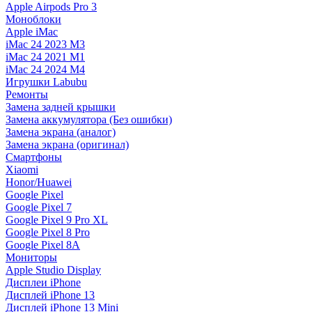
Apple Airpods Pro 3
Моноблоки
Apple iMac
iMac 24 2023 M3
iMac 24 2021 M1
iMac 24 2024 M4
Игрушки Labubu
Ремонты
Замена задней крышки
Замена аккумулятора (Без ошибки)
Замена экрана (аналог)
Замена экрана (оригинал)
Смартфоны
Xiaomi
Honor/Huawei
Google Pixel
Google Pixel 7
Google Pixel 9 Pro XL
Google Pixel 8 Pro
Google Pixel 8A
Мониторы
Apple Studio Display
Дисплеи iPhone
Дисплей iPhone 13
Дисплей iPhone 13 Mini