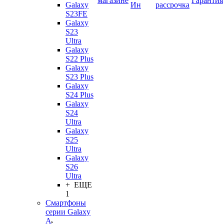
магазине
Гарантия
Galaxy
Ин
рассрочка
S23FE
Galaxy
S23
Ultra
Galaxy
S22 Plus
Galaxy
S23 Plus
Galaxy
S24 Plus
Galaxy
S24
Ultra
Galaxy
S25
Ultra
Galaxy
S26
Ultra
+ ЕЩЕ
1
Смартфоны
серии Galaxy
A