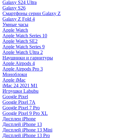
Galaxy S24 Ultra
Galaxy S26
Смартфоны серии Galaxy Z
Galaxy Z Fold 4
Умные часы
Apple Watch
Apple Watch Series 10
Apple Watch SE2
Apple Watch Series 9
Apple Watch Ultra 2
Наушники и гарнитуры
Apple Airpods 4
Apple Airpods Pro 3
Моноблоки
Apple iMac
iMac 24 2021 M1
Игрушки Labubu
Google Pixel
Google Pixel 7А
Google Pixel 7 Pro
Google Pixel 9 Pro XL
Дисплеи iPhone
Дисплей iPhone 13
Дисплей iPhone 13 Mini
Дисплей iPhone 13 Pro