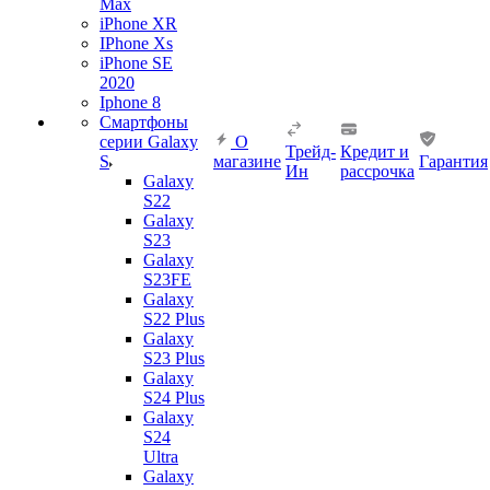
Max
iPhone XR
IPhone Xs
iPhone SE
2020
Iphone 8
Смартфоны
серии Galaxy
О
Трейд-
Кредит и
S
магазине
Гарантия
Ин
рассрочка
Galaxy
S22
Galaxy
S23
Galaxy
S23FE
Galaxy
S22 Plus
Galaxy
S23 Plus
Galaxy
S24 Plus
Galaxy
S24
Ultra
Galaxy