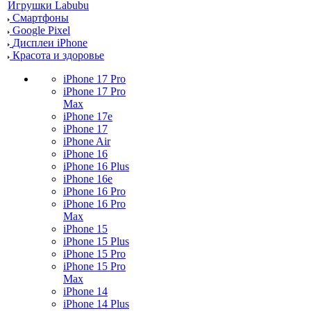
Игрушки Labubu
Смартфоны
Google Pixel
Дисплеи iPhone
Красота и здоровье
iPhone 17 Pro
iPhone 17 Pro
Max
iPhone 17e
iPhone 17
iPhone Air
iPhone 16
iPhone 16 Plus
iPhone 16e
iPhone 16 Pro
iPhone 16 Pro
Max
iPhone 15
iPhone 15 Plus
iPhone 15 Pro
iPhone 15 Pro
Max
iPhone 14
iPhone 14 Plus