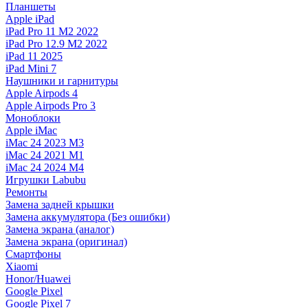
Планшеты
Apple iPad
iPad Pro 11 M2 2022
iPad Pro 12.9 M2 2022
iPad 11 2025
iPad Mini 7
Наушники и гарнитуры
Apple Airpods 4
Apple Airpods Pro 3
Моноблоки
Apple iMac
iMac 24 2023 M3
iMac 24 2021 M1
iMac 24 2024 M4
Игрушки Labubu
Ремонты
Замена задней крышки
Замена аккумулятора (Без ошибки)
Замена экрана (аналог)
Замена экрана (оригинал)
Смартфоны
Xiaomi
Honor/Huawei
Google Pixel
Google Pixel 7