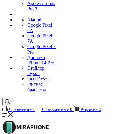
Apple Airpods
Pro 3
Xiaomi
Google Pixel
6A
Google Pixel
7А
Google Pixel 7
Pro
Дисплей
iPhone 14 Pro
Стайлер
Dyson
Фен Dyson
Фитнес-
браслеты
Сравнение
0
Отложенные
0
Корзина
0