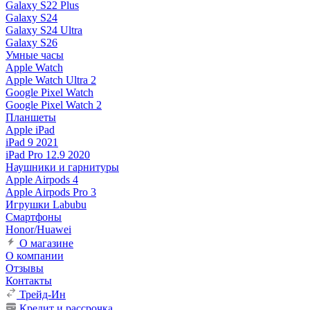
Galaxy S22 Plus
Galaxy S24
Galaxy S24 Ultra
Galaxy S26
Умные часы
Apple Watch
Apple Watch Ultra 2
Google Pixel Watch
Google Pixel Watch 2
Планшеты
Apple iPad
iPad 9 2021
iPad Pro 12.9 2020
Наушники и гарнитуры
Apple Airpods 4
Apple Airpods Pro 3
Игрушки Labubu
Смартфоны
Honor/Huawei
О магазине
О компании
Отзывы
Контакты
Трейд-Ин
Кредит и рассрочка